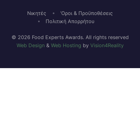
Νικητές
‘Οροι & Προϋποθέσεις
Πολιτική Απορρήτου
© 2026 Food Experts Awards. All rights reserved
Web Design
&
Web Hosting
by
Vision4Reality