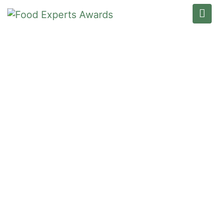
TOP “LOW”, “HIGH” OR
”FREE” PRODUCT
Home
/
Top “Low”, “High” or ”Free” Product