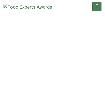
FEA NEWS
Home
/
Νέα
/
FEA 2023: Σε εξέλιξη η υποβολή υποψηφιοτήτων για τα
βραβεία καινοτομίας τροφίμων