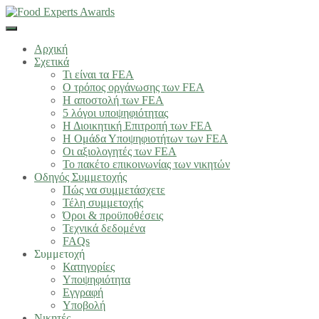
Αρχική
Σχετικά
Τι είναι τα FEA
Ο τρόπος οργάνωσης των FEA
Η αποστολή των FEA
5 λόγοι υποψηφιότητας
Η Διοικητική Επιτροπή των FEA
Η Ομάδα Υποψηφιοτήτων των FEA
Οι αξιολογητές των FEA
Το πακέτο επικοινωνίας των νικητών
Οδηγός Συμμετοχής
Πώς να συμμετάσχετε
Τέλη συμμετοχής
Όροι & προϋποθέσεις
Τεχνικά δεδομένα
FAQs
Συμμετοχή
Κατηγορίες
Υποψηφιότητα
Εγγραφή
Υποβολή
Νικητές