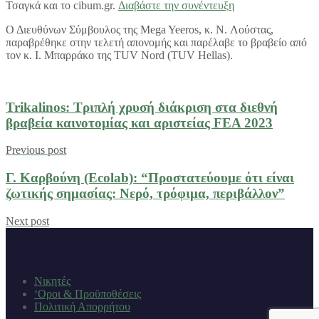
Τσαγκά και το cibum.gr.
Διαβάστε την συνέντευξη
Ο Διευθύνων Σύμβουλος της Mega Yeeros, κ. N. Λούστας,
παραβρέθηκε στην τελετή απονομής και παρέλαβε το βραβείο από
τον κ. Ι. Μπαρράκο της TUV Nord (TUV Hellas).
Trikalinos: Τριπλή χρυσή διάκριση στα διεθνή
βραβεία καινοτομίας και αριστείας FEA 2023
Previous post
Γ. Καρβούνη (Ecolab): “Προστατεύουμε ότι είναι
ζωτικής σημασίας: Nερό, τρόφιμα, περιβάλλον”
Next post
Νικητές
‘Οροι & Προϋποθέσεις
Πολιτική Απορρήτου